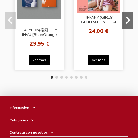
TIFFANY (GIRLS'
GENERATION) I Just
Wanna Dance
24,00 €
TAEYEON(泰妍) - 3º
INVU [Blue/Orange
Ver. Random]
29,95 €
Ver más
Ver más
Información
Categorias
Contacta con nosotros