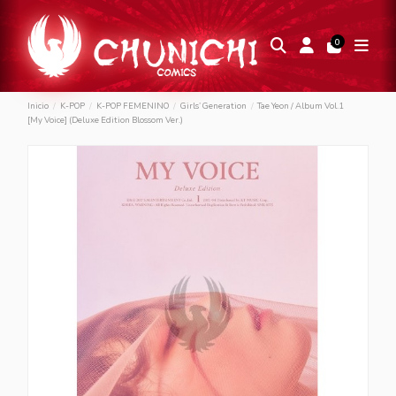
0
Inicio
K-POP
K-POP FEMENINO
Girls’ Generation
Tae Yeon / Album Vol.1
[My Voice] (Deluxe Edition Blossom Ver.)