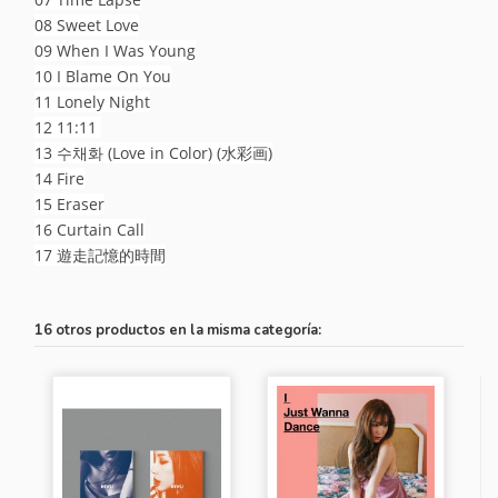
08 Sweet Love
09 When I Was Young
10 I Blame On You
11 Lonely Night
12 11:11
13 수채화 (Love in Color) (水彩画)
14 Fire
15 Eraser
16 Curtain Call
17 遊走記憶的時間
16 otros productos en la misma categoría: