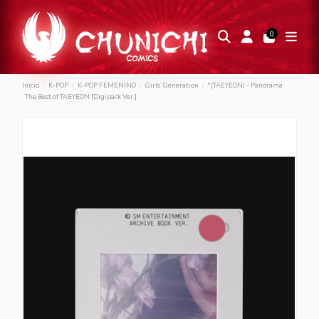
0
Inicio
K-POP
K-POP FEMENINO
Girls’ Generation
"(TAEYEON) - Panorama
: The Best of TAEYEON [Digipack Ver.]