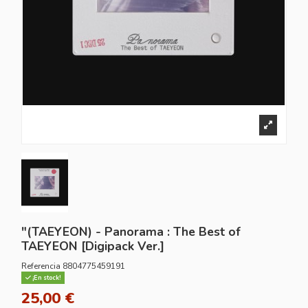
"(TAEYEON) - Panorama : The Best of
TAEYEON [Digipack Ver.]
Referencia
8804775459191
¡En stock!
25,00 €