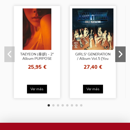
TAEYEON (泰妍) - 2º
GIRLS' GENERATION
Album PURPOSE
/ Album Vol.5 [You
Think] Black
25,95 €
27,40 €
Ver más
Ver más