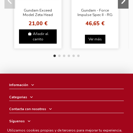
Gundam Exceed
Gundam - Force
Model Zeta Head
Impulse Spec II - RG
Figure
21,00 €
46,65 €
Añadir al
carrito
Ver más
Información
Categorias
Contacta con nosotros
Síguenos
Utilizamos cookies propias y de terceros para mejorar tu experiencia,