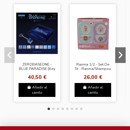
ZEROBASEONE -
Ranma 1/2 - Set De
BLUE PARADISE [Key
Té - Ranma/Shampoo
Cap Ver.]
40,50 €
26,00 €
Añadir al
Añadir al
carrito
carrito