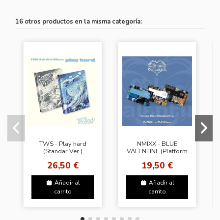
16 otros productos en la misma categoría:
TWS - Play hard
NMIXX - BLUE
(Standar Ver.)
VALENTINE (Platform
Ver.) (3Types
26,50 €
19,50 €
Random)
Añadir al
Añadir al
carrito
carrito