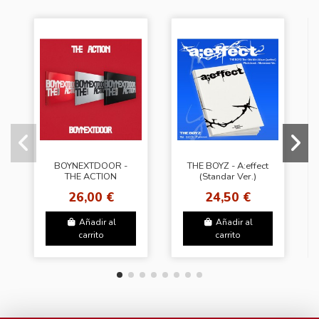
BOYNEXTDOOR -
THE BOYZ - A:effect
THE ACTION
(Standar Ver.)
(Photobook Ver.)
26,00 €
24,50 €
(3Types Random)
Añadir al
Añadir al
carrito
carrito