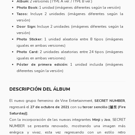
Álbum:
2 versiones (TYPE A ver. / TYPE B ver.)
Photo Book:
1 unidad (imágenes diferentes según la versión)
Tazos:
Incluye 2 unidades (imágenes diferentes según la
versión)
Door Sign:
Incluye 2 unidades (imágenes diferentes según la
versión)
Photo Sticker:
1 unidad aleatoria entre 8 tipos (imágenes
iguales en ambas versiones)
Photo Card:
2 unidades aleatorias entre 24 tipos (imágenes
iguales en ambas versiones)
Póster de primera edición:
1 unidad incluida (imágenes
diferentes según la versión)
DESCRIPCIÓN DEL ÁLBUM
El nuevo grupo femenino de Vine Entertainment,
SECRET NUMBER
,
regresará el
27 de octubre de 2021
con su
tercer sencillo [불토 (Fire
Saturday)]
.
Con la incorporación de las nuevas integrantes
Minji
y
Joo
, SECRET
NUMBER se presenta renovado, mostrando una imagen más
enérgica y vivaz, esta vez regresando con un estilo retro