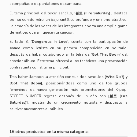
acompañado de pantalones de campana.
El tema principal del tercer sencillo,
‘불토 (Fire Saturday)’
, destaca
por su sonido retro, un bajo sintético profundo y un ritmo atractivo.
La armonía de las voces de las integrantes aporta una amplia gama
de matices que enriquecen la canción.
El lado B,
‘Dangerous In Love’
, cuenta con la participación de
Jinhee
como letrista en su primera composición en solitario,
después de haber colaborado en la letra de
‘Got That Boom’
del
anterior álbum. Este tema ofrecerá a los fanáticos una presentación
contrastante con el tema principal.
Tras haber llamado la atención con sus dos sencillos
[Who Dis?]
y
[Got That Boom]
, posicionándose como uno de los grupos
femeninos de nueva generación más prometedores del K-pop,
SECRET NUMBER regresa después de un año con
[불토 (Fire
Saturday)]
, mostrando un crecimiento notable y dispuesto a
cautivar nuevamente al público.
16 otros productos en la misma categoría: