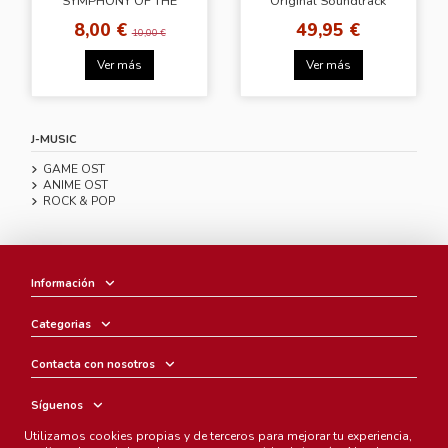
SYMPHONY OF THE
Original Soundtrack
NIGHT OST
[4CD]
8,00 €
49,95 €
10,00 €
Ver más
Ver más
J-MUSIC
GAME OST
ANIME OST
ROCK & POP
Información
Categorias
Contacta con nosotros
Síguenos
Utilizamos cookies propias y de terceros para mejorar tu experiencia,
Boletín