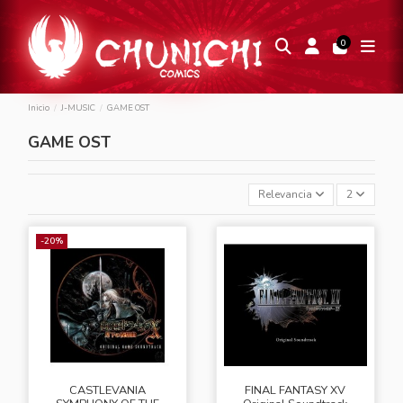
0
Inicio
J-MUSIC
GAME OST
GAME OST
Relevancia
2
-20%
CASTLEVANIA
FINAL FANTASY XV