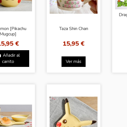
Drag
mon [Pikachu
Taza Shin Chan
Mugcup]
15,95 €
15,95 €
Añadir al
carrito
Ver más