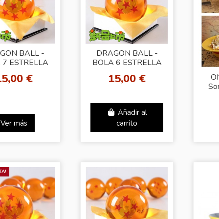
GON BALL -
DRAGON BALL -
 7 ESTRELLA
BOLA 6 ESTRELLA
15,00 €
15,00 €
O
So
Añadir al
Ver más
carrito
TA!