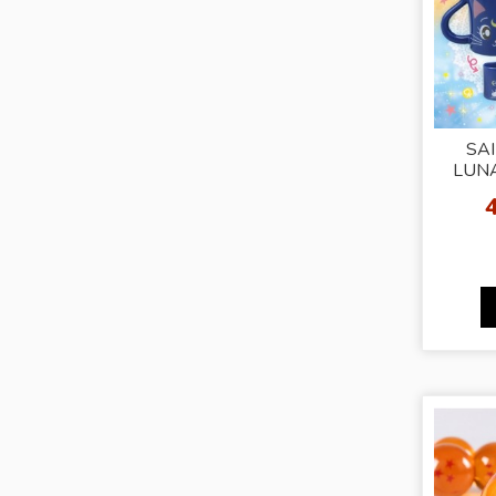
SA
LUNA
PAI