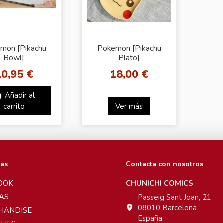
mon [Pikachu
Pokemon [Pikachu
Bowl]
Plato]
10,95 €
18,00 €
Añadir al
carrito
Ver más
ias
Contacta con nosotros
OOK
CHUNICHI COMICS
AS
Passeig Sant Joan, 21
08010 Barcelona
HANDISE
España