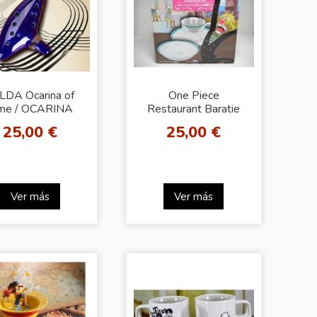
LDA Ocarina of
One Piece
me / OCARINA
Restaurant Baratie
Tableware Set (Dish
25,00 €
25,00 €
& Mug)
Ver más
Ver más