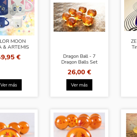
ILOR MOON
ZE
 & ARTEMIS
Ti
R MUG CUP
49,95 €
Dragon Ball - 7
Dragon Balls Set
26,00 €
Ver más
Ver más