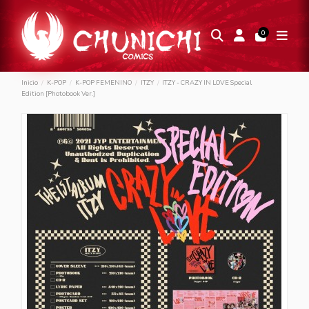
0
Inicio
K-POP
K-POP FEMENINO
ITZY
ITZY - CRAZY IN LOVE Special
Edition [Photobook Ver.]