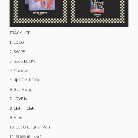
TRACK LIST
1. LOCO
2. SWIPE
3. Sooo LUCKY
4. #Twenty
5. B[OO]M-BOXX
6. Gas Me Up
7. LOVE is
8. Chillin' Chillin'
9. Mirror
10. LOCO (English Ver.)
11. 달라달라 (Inst.)