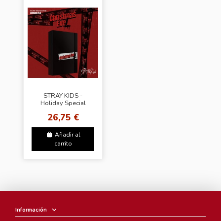
STRAY KIDS -
Holiday Special
Single Christmas
26,75 €
EveL [Normal Edition]
Añadir al
carrito
Información