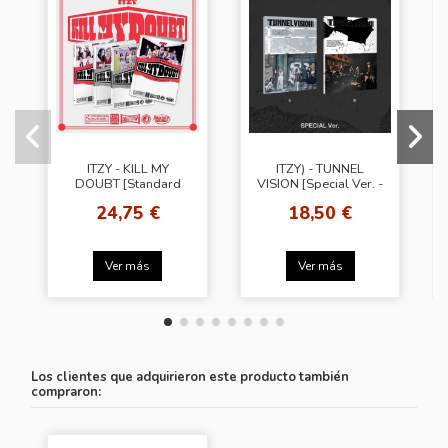
ITZY - KILL MY
ITZY) - TUNNEL
DOUBT [Standard
VISION [Special Ver. -
Ver. - Random
Random Cover]
24,75 €
18,50 €
Cover] + Random
Photo Card (WM)
Ver más
Ver más
Los clientes que adquirieron este producto también
compraron: