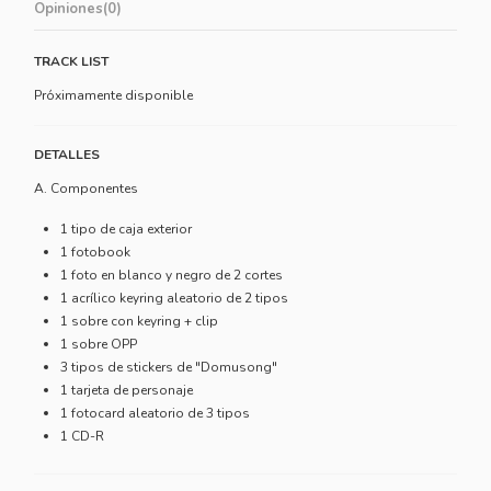
Opiniones
(0)
TRACK LIST
Próximamente disponible
DETALLES
A. Componentes
1 tipo de caja exterior
1 fotobook
1 foto en blanco y negro de 2 cortes
1 acrílico keyring aleatorio de 2 tipos
1 sobre con keyring + clip
1 sobre OPP
3 tipos de stickers de "Domusong"
1 tarjeta de personaje
1 fotocard aleatorio de 3 tipos
1 CD-R