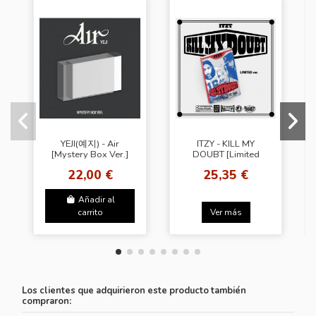
YEJI(예지) - Air
ITZY - KILL MY
[Mystery Box Ver.]
DOUBT [Limited
Edition] + Random
22,00 €
25,35 €
Photo Card(BDM)
Añadir al
carrito
Ver más
Los clientes que adquirieron este producto también
compraron: