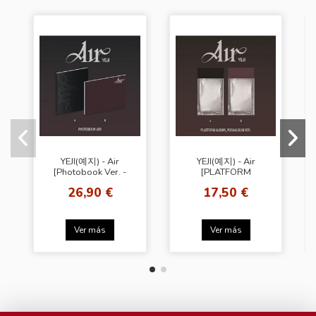
YEJI(예지) - Air
YEJI(예지) - Air
[Photobook Ver. -
[PLATFORM
Random Cover]
ALBUM_POCAALBUM
26,90 €
17,50 €
VER. - Random
Cover]
Ver más
Ver más