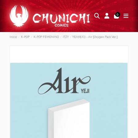
0
Inicio
K-POP
K-POP FEMENINO
ITZY
YEJI(예지) - Air [Oxygen Pack Ver.]