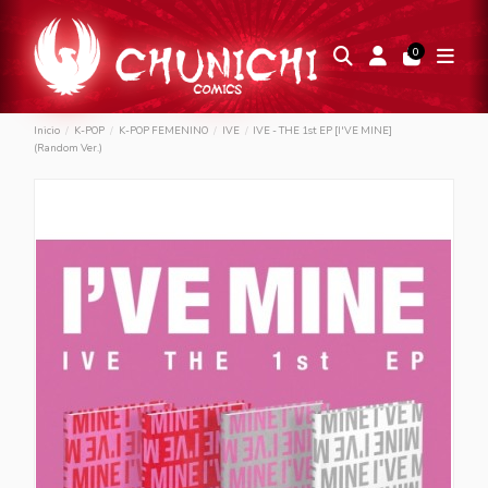
0
Inicio
K-POP
K-POP FEMENINO
IVE
IVE - THE 1st EP [I'VE MINE]
(Random Ver.)