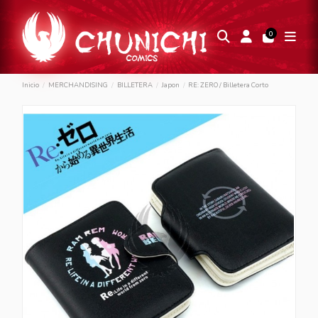
0
Inicio
MERCHANDISING
BILLETERA
Japon
RE: ZERO / Billetera Corto