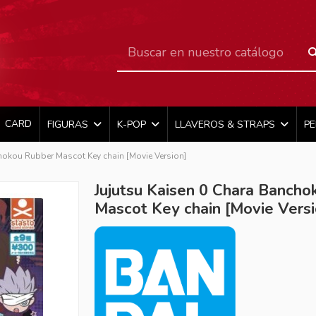
CARD
FIGURAS
K-POP
LLAVEROS & STRAPS
P
hokou Rubber Mascot Key chain [Movie Version]
Jujutsu Kaisen 0 Chara Banch
Mascot Key chain [Movie Versi