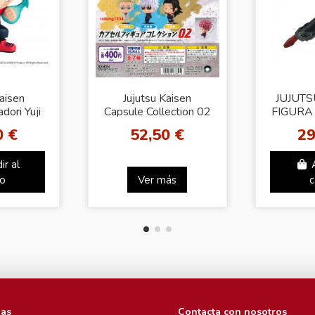
Kaisen
Jujutsu Kaisen
JUJUTS
dori Yuji
Capsule Collection 02
FIGURA
re
Figure
THE YU
0 €
52,50 €
29
ir al
to
Ver más
c
ias
Contacta con nosotros