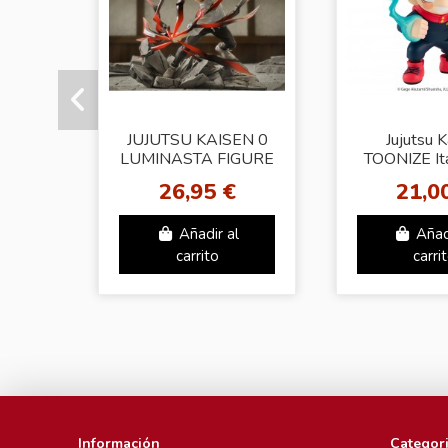
JUJUTSU KAISEN 0
Jujutsu 
LUMINASTA FIGURE
TOONIZE Ita
(Yuta)
Figu
26,95 €
21,0
Añadir al
Añad
carrito
carri
Información
Categor