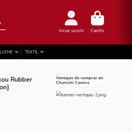
Iniciar sesión
Carrito
ELUCHE
TEXTIL
okou Rubber
Ventajas de comprar en
Chunichi Comics
on]