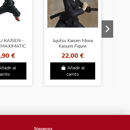
U KAISEN -
Jujutsu Kaisen Miwa
JUJ
 MAXIMATIC
Kasumi Figure
FIG
JI ITADORI
,90 €
22,00 €
Añadir al
Añadir al
arrito
carrito
Síguenos