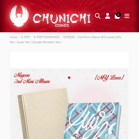
0
Inicio
K-POP
K-POP FEMENINO
MIYEON - 2nd Mini Album [MY, Lover] (My
Ver. / Lover Ver.) (2types Random Ver.)