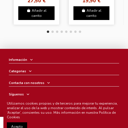
27,50 €
19,90 €
(2Types Random)
Añadir al
Añadir al
carrito
carrito
Información
Categorias
Contacta con nosotros
Síguenos
Utilizamos cookies propias y de terceros para mejorar tu experiencia,
Boletín
analizar el uso de la web y mostrar contenido de interés. Al pulsar
‘Aceptar’, consientes su uso. Más información en nuestra
Política de
Cookies
Añadir al carrito
Acepto
Chunichi Comics
- © Copyright 2005-2025. Todos los derechos