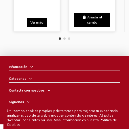
Añadir al
Ver más
carrito
Información
Categorias
Contacta con nosotros
Síguenos
Utilizamos cookies propias y de terceros para mejorar tu experiencia,
Boletín
analizar el uso de la web y mostrar contenido de interés. Al pulsar
‘Aceptar’, consientes su uso. Más información en nuestra
Política de
Cookies