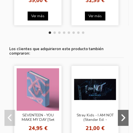
39,00 €
32,95 €
Ver más
Ver más
Los clientes que adquirieron este producto también
compraron:
SEVENTEEN - YOU
Stray Kids - I AM NOT
MAKE MY DAY [Set
(Standar Ed. -
The Sun Ver.]
Random Cover)
24,95 €
21,00 €