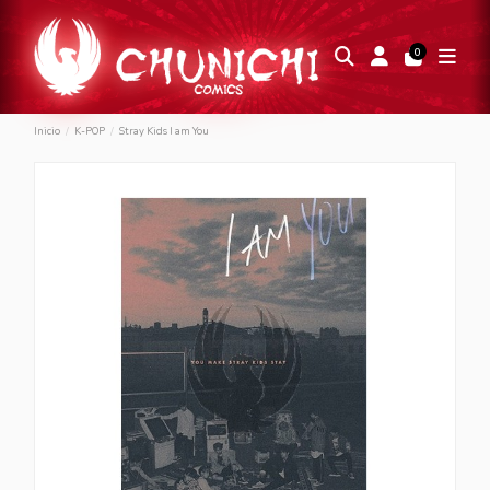
0
Inicio
K-POP
Stray Kids I am You