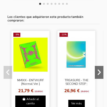
Los clientes que adquirieron este producto también
compraron:
-9%
-10%
NMIXX - ENTWURF
TREASURE - THE
[Normal Ver.]
SECOND STEP :
CHAPTER TWO
21,79 €
26,96 €
[Photobook ver. -
23,95 €
29,95 €
Light Green Ver.]
Añadir al
carrito
Ver más