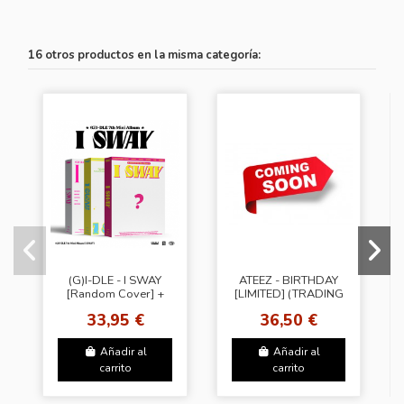
16 otros productos en la misma categoría:
(G)I-DLE - I SWAY
ATEEZ - BIRTHDAY
[Random Cover] +
[LIMITED] (TRADING
Random Photocard
CARD FOR 1ST
33,95 €
36,50 €
(SW)
PRESSING)
Añadir al
Añadir al
carrito
carrito