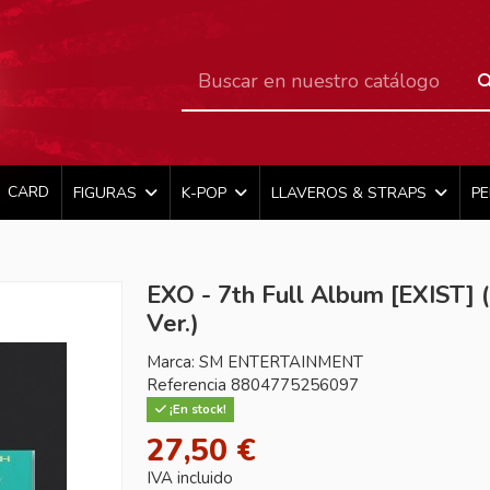
CARD
FIGURAS
K-POP
LLAVEROS & STRAPS
P
EXO - 7th Full Album [EXIST]
Ver.)
Marca:
SM ENTERTAINMENT
Referencia
8804775256097
¡En stock!
27,50 €
IVA incluido