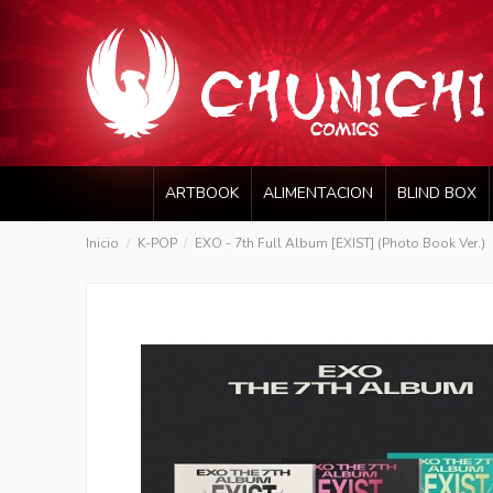
ARTBOOK
ALIMENTACION
BLIND BOX
Inicio
K-POP
EXO - 7th Full Album [EXIST] (Photo Book Ver.)