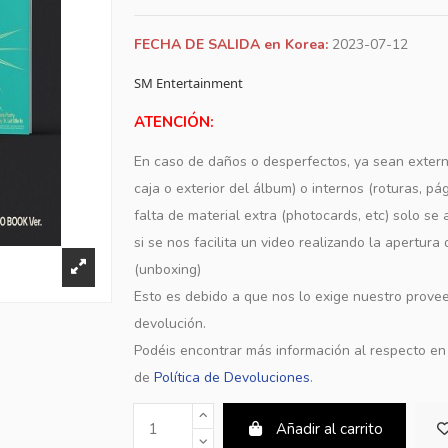
FECHA DE SALIDA en Korea:
2023-07-12
SM Entertainment
ATENCIÓN:
En caso de daños o desperfectos, ya sean extern
caja o exterior del álbum) o internos (roturas, pá
falta de material extra (photocards, etc) solo s
si se nos facilita un video realizando la apertura
(unboxing)
Esto es debido a que nos lo exige nuestro provee
devolución.
Podéis encontrar más información al respecto e
de
Política de Devoluciones
.
Añadir al carrito