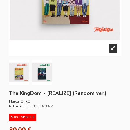
The KingDom - [REALIZE] (Random ver.)
Marca:
OTRO
Referencia
8809355979977
NO DISPONIBLE
30,00 €