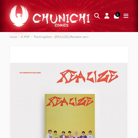
0
Inicio
K-POP
The KingDom - [REALIZE] (Random ver.)