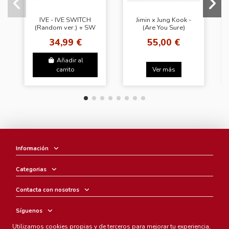
IVE - IVE SWITCH
Jimin x Jung Kook -
(Random ver.) + SW
(Are You Sure)
PHOTOBOOK
34,99 €
55,00 €
Añadir al
carrito
Ver más
Información
Categorias
Contacta con nosotros
Síguenos
Utilizamos cookies propias y de terceros para mejorar tu experiencia,