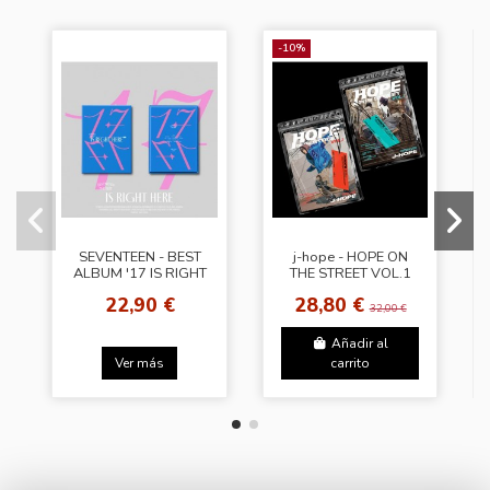
-10%
SEVENTEEN - BEST
j-hope - HOPE ON
ALBUM '17 IS RIGHT
THE STREET VOL.1
HERE' [Dear Ver.]
[Random Cover]
22,90 €
28,80 €
32,00 €
Añadir al
Ver más
carrito