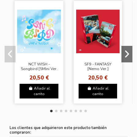
NCT WISH -
SF9 - FANTASY
Songbird [SMini Ver.
[Nemo Ver.]
- Random Cover]
20,50 €
20,50 €
Añadir al
Añadir al
carrito
carrito
Los clientes que adquirieron este producto también
compraron: