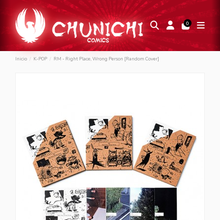
0
Inicio
K-POP
RM - Right Place, Wrong Person [Random Cover]