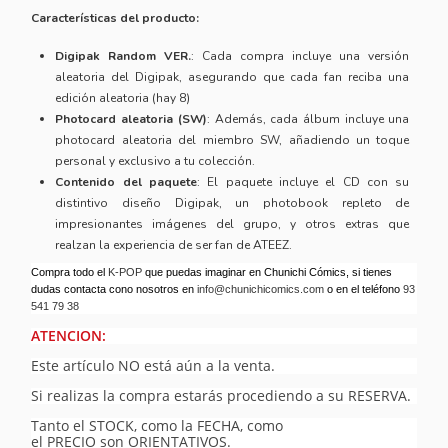
Características del producto:
Digipak Random VER.
: Cada compra incluye una versión
aleatoria del Digipak, asegurando que cada fan reciba una
edición aleatoria (hay 8)
Photocard aleatoria (SW)
: Además, cada álbum incluye una
photocard aleatoria del miembro SW, añadiendo un toque
personal y exclusivo a tu colección.
Contenido del paquete
: El paquete incluye el CD con su
distintivo diseño Digipak, un photobook repleto de
impresionantes imágenes del grupo, y otros extras que
realzan la experiencia de ser fan de ATEEZ.
Compra todo el
K-POP
que puedas imaginar en Chunichi Cómics, si tienes
dudas contacta cono nosotros en
info@chunichicomics.com
o en el teléfono
93
541 79 38
ATENCION:
Este artículo NO está aún a la venta.
Si realizas la compra estarás procediendo a su RESERVA.
Tanto el STOCK, como la FECHA, como
el PRECIO son ORIENTATIVOS.