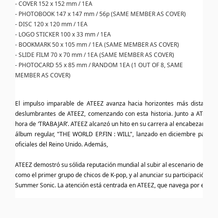
- COVER 152 x 152 mm / 1EA
- PHOTOBOOK 147 x 147 mm / 56p (SAME MEMBER AS COVER)
- DISC 120 x 120 mm / 1EA
- LOGO STICKER 100 x 33 mm / 1EA
- BOOKMARK 50 x 105 mm / 1EA (SAME MEMBER AS COVER)
- SLIDE FILM 70 x 70 mm / 1EA (SAME MEMBER AS COVER)
- PHOTOCARD 55 x 85 mm / RANDOM 1EA (1 OUT OF 8, SAME
MEMBER AS COVER)
El impulso imparable de ATEEZ avanza hacia horizontes más distante
deslumbrantes de ATEEZ, comenzando con esta historia. Junto a ATEEZ, t
hora de ‘TRABAJAR’. ATEEZ alcanzó un hito en su carrera al encabezar la li
álbum regular, "THE WORLD EP.FIN : WILL", lanzado en diciembre pasado, 
oficiales del Reino Unido. Además,
ATEEZ demostró su sólida reputación mundial al subir al escenario del mayo
como el primer grupo de chicos de K-pop, y al anunciar su participación con
Summer Sonic. La atención está centrada en ATEEZ, que navega por el mund