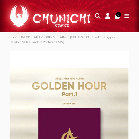
0
Inicio
K-POP
ATEEZ - 10th Mini Album [GOLDEN HOUR Part.1] (Digipak
Random VER.) Random Photocard (SW)