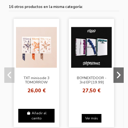
16 otros productos en la misma categoría:
TXT minisode 3
BOYNEXTDOOR -
TOMORROW
3rd EP [19.99]
[Random Cover]
(Random ver.) +
26,00 €
27,50 €
BDM
Añadir al
carrito
Ver más