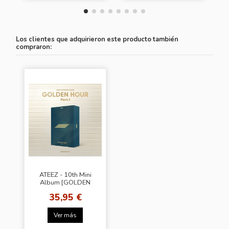
Los clientes que adquirieron este producto también
compraron:
ATEEZ - 10th Mini
Album [GOLDEN
HOUR Part.1]
35,95 €
(Random Ver.) +
Random Photocard
(SW)
Ver más