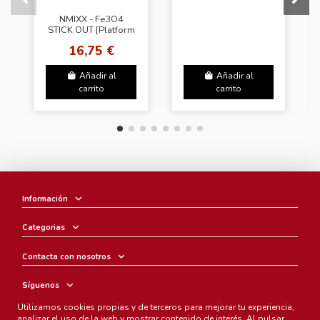
NMIXX - Fe3O4
STICK OUT [Platform
Album Nemo Ver. -
16,75 €
Random Cover]
Añadir al
Añadir al
carrito
carrito
Información
Categorias
Contacta con nosotros
Síguenos
Utilizamos cookies propias y de terceros para mejorar tu experiencia,
Boletín
analizar el uso de la web y mostrar contenido de interés. Al pulsar