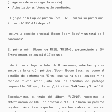
(imágenes diferentes según la versión)
• Actualizaciones futuras están pendientes.
¡El grupo de K-Pop de primera línea, RIIZE, lanzará su primer mini
álbum 'RIIZING' el 17 de junio!
¡Incluye la canción principal 'Boom Boom Bass' y un total de 8
canciones!
El primer mini álbum de RIIZE, 'RIIZING', perteneciente a SM
Entertainment, se lanzará el 17 de junio.
Este álbum incluye un total de 8 canciones, entre las que se
encuentra la canción principal 'Boom Boom Bass', así como el
sencillo de performance 'Siren', que ya ha sido lanzado y ha
recibido mucho amor, junto con los sencillos del prólogo
'Impossible', '9 Days', 'Honestly', 'One Kiss', 'Talk Saxy', y 'Love 119'.
Especialmente, el título del álbum, 'RIIZING', representa la
determinación de RIIZE de desafiar el 'HUSTLE' hacia su próximo
objetivo más allá de lo que han logrado hasta ahora, expresando