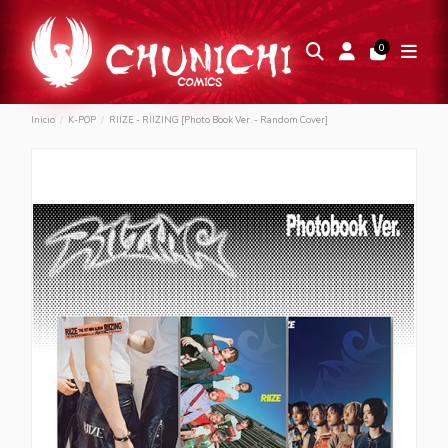
0
Inicio
K-POP
RIIZE - RIIZING [Photo Book Ver. - Random Cover]