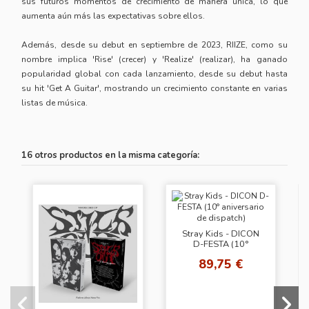
sus futuros momentos de crecimiento de manera única, lo que
aumenta aún más las expectativas sobre ellos.
Además, desde su debut en septiembre de 2023, RIIZE, como su
nombre implica 'Rise' (crecer) y 'Realize' (realizar), ha ganado
popularidad global con cada lanzamiento, desde su debut hasta
su hit 'Get A Guitar', mostrando un crecimiento constante en varias
listas de música.
16 otros productos en la misma categoría:
Stray Kids - DICON
D-FESTA (10°
aniversario de
89,75 €
dispatch)