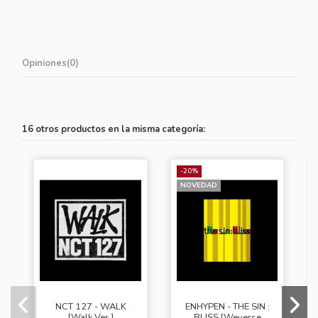
Opiniones
(0)
16 otros productos en la misma categoría:
-20%
NOVEDAD
NCT 127 - WALK
ENHYPEN - THE SIN :
[Walk Ver.]
BLISS [Weverse