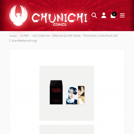
0
Inicio
K-POP
NCT DREAM - DREAM SCAPE ZONE - TRADING CARD PACK SET.
C (icantfeelanything)