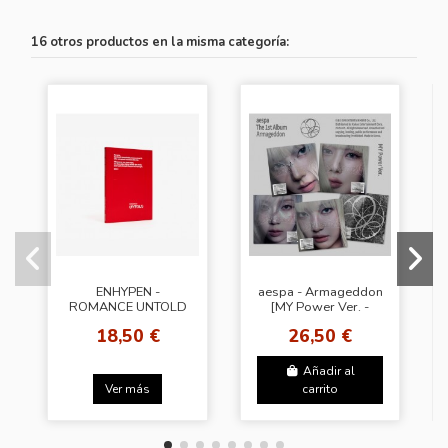
16 otros productos en la misma categoría:
ENHYPEN -
aespa - Armageddon
ROMANCE UNTOLD
[MY Power Ver. -
[Engene Ver. -
Random Cover]
18,50 €
26,50 €
Random Cover]
Añadir al
Ver más
carrito