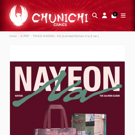
0
Inicio
K-POP
TWICE NAYEON - NA (Limited Edition A to Z ver.)