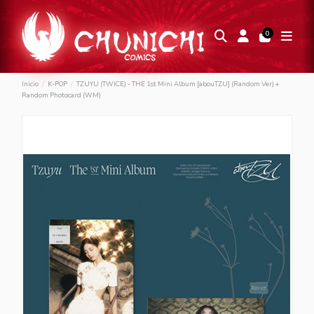
0
Inicio
K-POP
TZUYU (TWICE) - THE 1st Mini Album [abouTZU] (Random Ver) +
Random Photocard (WM)