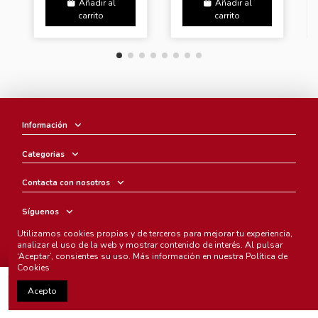
Añadir al
Añadir al
carrito
carrito
Información
Categorias
Contacta con nosotros
Síguenos
Utilizamos cookies propias y de terceros para mejorar tu experiencia,
Boletín
analizar el uso de la web y mostrar contenido de interés. Al pulsar
‘Aceptar’, consientes su uso. Más información en nuestra
Política de
Cookies
Añadir al carrito
Acepto
Chunichi Comics
- © Copyright 2005-2025. Todos los derechos
reservados.