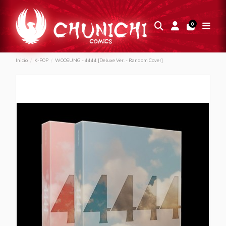
0
Inicio
K-POP
WOOSUNG - 4444 [Deluxe Ver. - Random Cover]