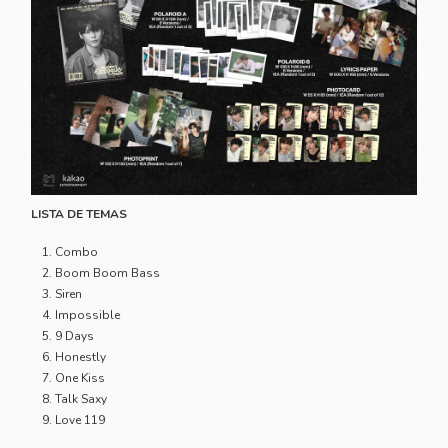
LISTA DE TEMAS
Combo
Boom Boom Bass
Siren
Impossible
9 Days
Honestly
One Kiss
Talk Saxy
Love 119