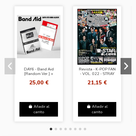
DAY6 - Band Aid
Revista - K-POP FAN
[Random Ver.] +
- VOL. 022 - STRAY
BDM
KIDS MEGA HEART
25,00 €
21,15 €
Añadir al
Añadir al
carrito
carrito