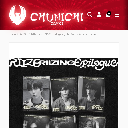
0
Inicio
K-POP
RIIZE - RIIZING Epilogue [Film Ver. - Random Cover]