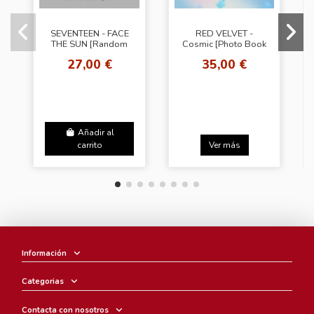
SEVENTEEN - FACE
RED VELVET -
THE SUN [Random
Cosmic [Photo Book
Ver.]
Ver. - Random
27,00 €
35,00 €
Cover] + Random
Photocard (SW)
Añadir al
carrito
Ver más
Información
Categorias
Contacta con nosotros