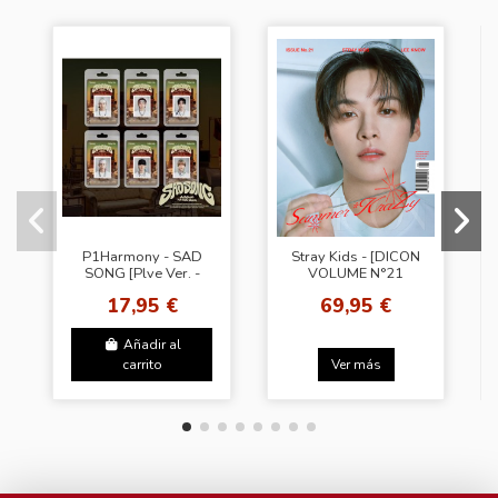
P1Harmony - SAD
Stray Kids - [DICON
SONG [Plve Ver. -
VOLUME N°21
Random Cover]
STRAY KIDS A-
17,95 €
69,95 €
Summer KraZy] (LEE
KNOW VER)
Añadir al
carrito
Ver más