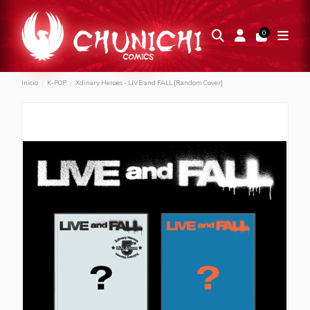
0
Inicio
K-POP
Xdinary Heroes - LIVE and FALL [Random Cover]