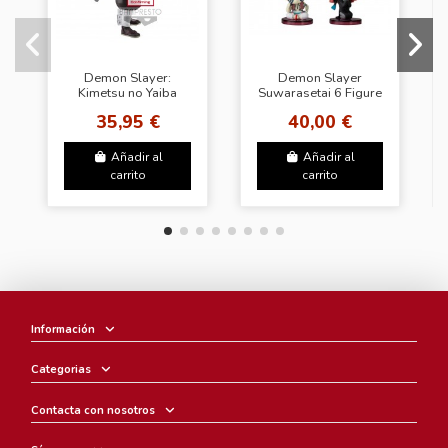
Demon Slayer:
Demon Slayer
Kimetsu no Yaiba
Suwarasetai 6 Figure
Grandista -Tanjiro
35,95 €
40,00 €
Kamado -
Añadir al
Añadir al
carrito
carrito
Información
Categorias
Contacta con nosotros