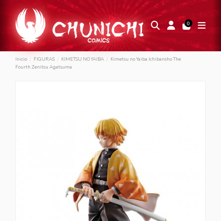
0
Inicio
FIGURAS
KIMETSU NO YAIBA
Kimetsu no Yaiba Ichibansho The
Fourth Zenitsu Agatsuma