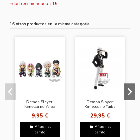
Edad recomendada +15
16 otros productos en la misma categoría:
Demon Slayer:
Demon Slayer:
Kimetsu no Yaiba
Kimetsu no Yaiba
WORLD
Figure -Demon
9,95 €
29,95 €
COLLECTABLE
Series - vol.1 (Muzan
FIGURE - You're in the
Kibutsuji )
presence of...
Añadir al
Añadir al
carrito
carrito