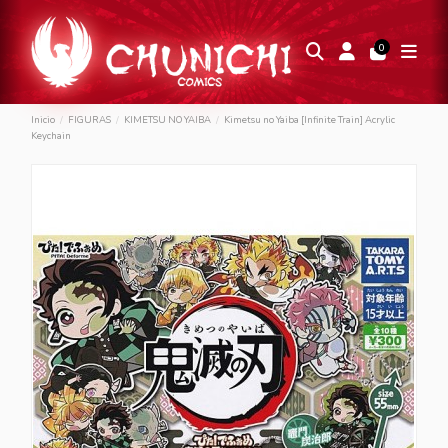
0
Inicio
FIGURAS
KIMETSU NO YAIBA
Kimetsu no Yaiba [Infinite Train] Acrylic
Keychain