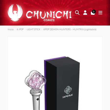
0
Inicio
K-POP
LIGHT STICK
KPOP DEMON HUNTERS - HUNTRIX (Lightstick)