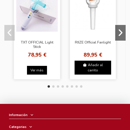
TXT OFFICIAL Light
RIIZE Official Fanlight
Stick
78,95 €
89,95 €
Añadir al
Ver más
carrito
Información
Categorias