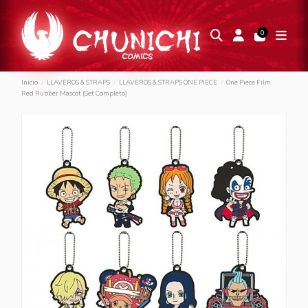
0
Inicio
LLAVEROS & STRAPS
LLAVEROS & STRAPS ONE PIECE
One Piece Film
Red Rubber Mascot (Set Completo)