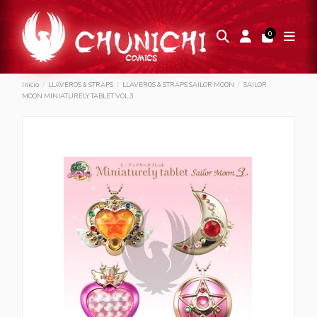
0
Inicio
LLAVEROS & STRAPS
LLAVEROS & STRAPS SAILOR MOON
SAILOR
MOON MINIATURELY TABLET VOL.3