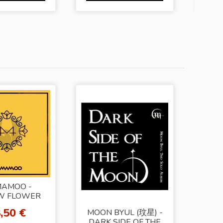
AMOO -
W FLOWER
,50 €
MOON BYUL (玟星) -
DARK SIDE OF THE