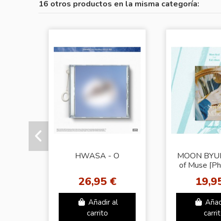
16 otros productos en la misma categoría:
HWASA - O
MOON BYUL -
of Muse [P
Ver.
26,95 €
19,9
Añadir al
Añad
carrito
carri