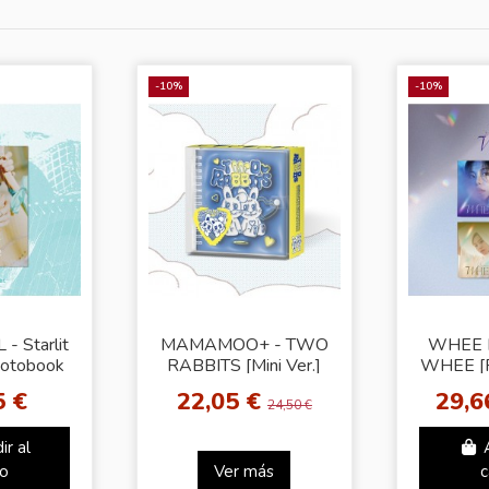
-10%
-10%
 Starlit
MAMAMOO+ - TWO
WHEE 
hotobook
RABBITS [Mini Ver.]
WHEE [R
]
5 €
22,05 €
29,6
24,50 €
ir al
to
Ver más
c