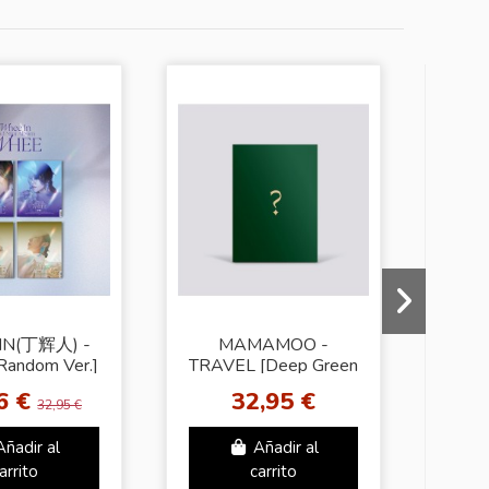
IN(丁辉人) -
MAMAMOO -
MA
andom Ver.]
TRAVEL [Deep Green
ver.]
6 €
32,95 €
32,95 €
Añadir al
Añadir al
arrito
carrito