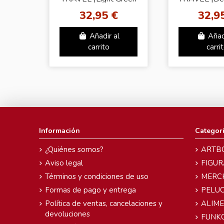
Ver.]
ver.
32,95 €
32,9
Añadir al
Añad
carrito
carri
Información
Categor
¿Quiénes somos?
ARTB
Aviso legal
FIGUR
Términos y condiciones de uso
MERC
Formas de pago y entrega
PELU
Política de ventas, cancelaciones y
ALIM
devoluciones
FUNK