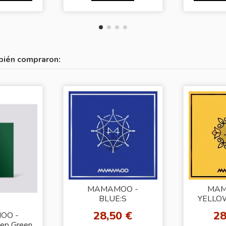
bién compraron:
MAMAMOO -
MAM
BLUE:S
YELLO
28,50 €
28
OO -
ep Green