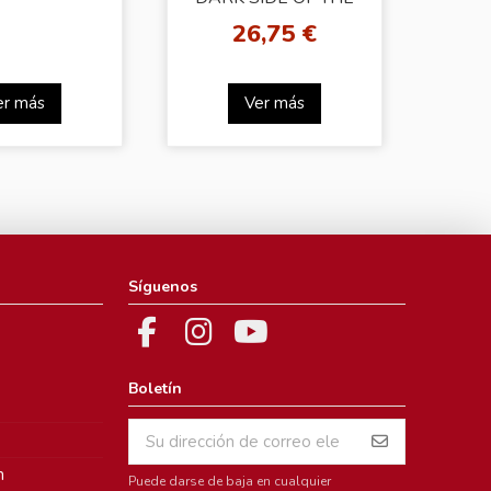
MOON
26,75 €
er más
Ver más
Síguenos
Boletín
m
Puede darse de baja en cualquier