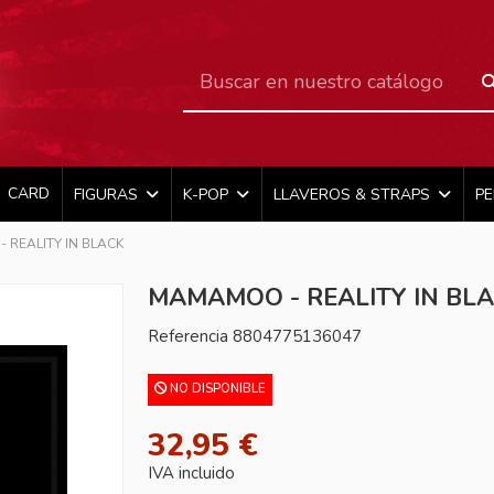
CARD
FIGURAS
K-POP
LLAVEROS & STRAPS
P
 REALITY IN BLACK
MAMAMOO - REALITY IN BL
Referencia
8804775136047
NO DISPONIBLE
32,95 €
IVA incluido