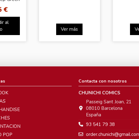
]
5 €
ir al
to
Ver más
V
ias
Contacta con nosotros
OOK
CHUNICHI COMICS
AS
Passeig Sant Joan, 21
08010 Barcelona
HANDISE
España
CHES
93 541 79 38
ENTACION
order.chunichi@gmail.co
O POP