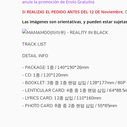
anule la promoción de Envío Gratuito)
SI REALIZAS EL PEDIDO ANTES DEL 12 DE Noviembre,
Las imágenes son orientativas, y pueden estar sujeta
TRACK LIST
DETAIL INFO
- PACKAGE: 1종 / 140*190*26mm
- CD: 1종 / 120*120mm
- BOOKLET: 3종 중 1종 랜덤 삽입 / 128*177mm / 80P
- LENTICULAR CARD: 4종 중 1종 랜덤 삽입 / 64*88.
- LYRICS CARD: 12종 삽입 / 110*160mm
- PHOTO CARD: 8종 중 2종 랜덤 삽입 / 55*85mm