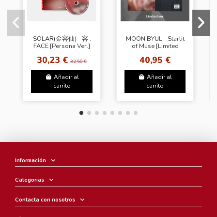
SOLAR(金容仙) - 容 :
MOON BYUL - Starlit
FACE [Persona Ver.]
of Muse [Limited
Ver.]
30,23 €
40,95 €
32,50 €
Añadir al
Añadir al
carrito
carrito
Información
Categorias
Contacta con nosotros