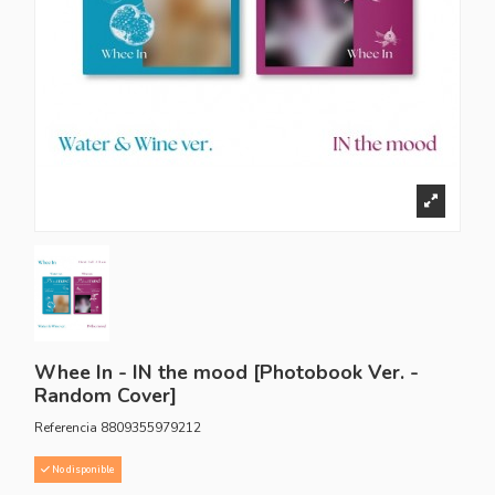
Whee In - IN the mood [Photobook Ver. -
Random Cover]
Referencia
8809355979212
No disponible