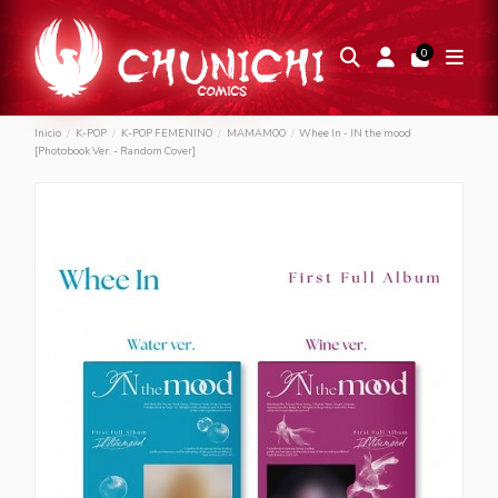
0
Inicio
K-POP
K-POP FEMENINO
MAMAMOO
Whee In - IN the mood
[Photobook Ver. - Random Cover]