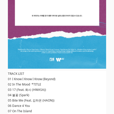
TRACK LIST
01 I Know I Know I Know (Beyond)
02 In The Mood *TITLE
03 17 (Feat. 화사 (HWASA))
04 불꽃 (Spark)
05 Bite Me (Feat. 김하온 (HAON))
06 Dance 4 You
07 On The Island