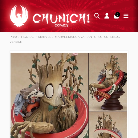
0
Inicio
FIGURAS
MARVEL
MARVEL MANGA VARIANT GROOT SUPERLOG
VERSION