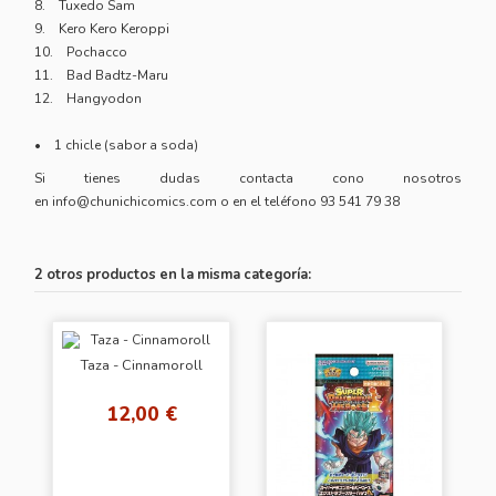
8. Tuxedo Sam
9. Kero Kero Keroppi
10. Pochacco
11. Bad Badtz-Maru
12. Hangyodon
• 1 chicle (sabor a soda)
Si tienes dudas contacta cono nosotros
en
info@chunichicomics.com
o en el teléfono
93 541 79 38
2 otros productos en la misma categoría:
Taza - Cinnamoroll
12,00 €