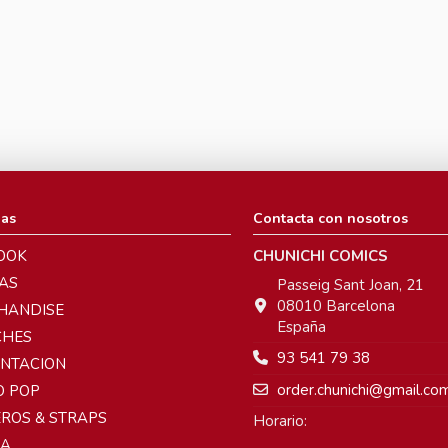
ias
Contacta con nosotros
OOK
CHUNICHI COMICS
AS
Passeig Sant Joan, 21
08010 Barcelona
HANDISE
España
CHES
93 541 79 38
ENTACION
order.chunichi@gmail.co
O POP
ROS & STRAPS
Horario:
A