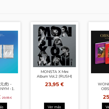
MONSTA X Mini
Album Vol.2 [RUSH]
Official Ver.
23,95 €
元虎) -
WONH
NYM -1.
OBS
e [Ver.2]
[Ran
€
25
29,95 €
ás
Ver más
V