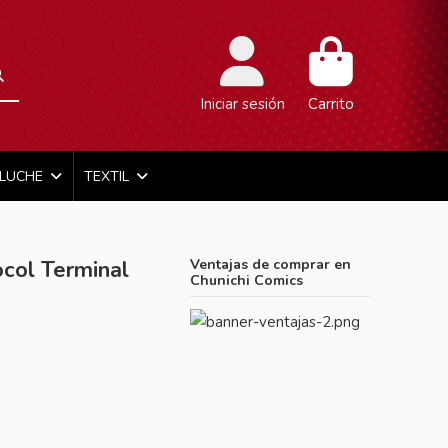
Iniciar sesión
Carrito
ELUCHE
TEXTIL
col Terminal
Ventajas de comprar en
Chunichi Comics