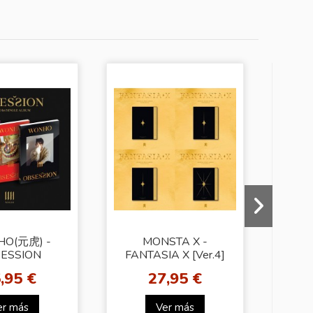
-6%
O(元虎) -
MONSTA X -
W
ESSION
FANTASIA X [Ver.4]
BLUE
dom Ver.]
,95 €
27,95 €
2
er más
Ver más