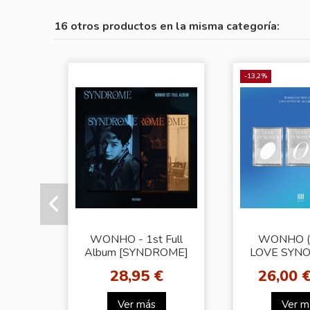
16 otros productos en la misma categoría:
-13,2%
WONHO - 1st Full
WONHO (
Album [SYNDROME]
LOVE SYNO
(3types Random Ver.)
Right for m
28,95 €
26,00 
Ver más
Ver m