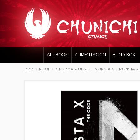
ARTBOOK
ALIMENTACION
BLIND BOX
Inicio
K-POP
K-POP MASCULINO
MONSTA X
MONSTA X - 