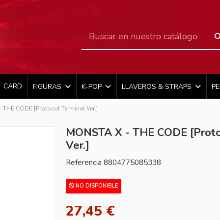
CARD
FIGURAS
K-POP
LLAVEROS & STRAPS
P
THE CODE [Protocol Terminal Ver.]
MONSTA X - THE CODE [Proto
Ver.]
Referencia
8804775085338
NO DISPONIBLE
27,45 €