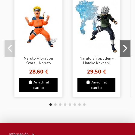
Naruto Vibration
Naruto shippuden -
Stars - Naruto
Hatake Kakashi
Uzumaki II
Effectreme
28,60 €
29,50 €
Añadir al
Añadir al
carrito
carrito
Información