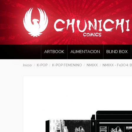
ARTBOOK
ALIMENTACION
BLIND BOX
Inicio
K-POP
K-POP FEMENINO
NMIXX
NMIXX - Fe3O4: B