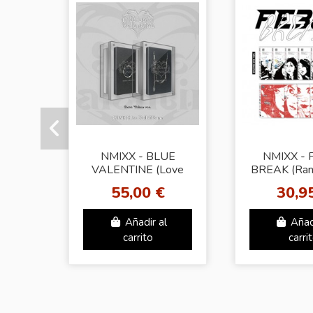
NMIXX - BLUE
NMIXX - 
VALENTINE (Love
BREAK (Ran
Token Ver.)
+ JYP shop G
55,00 €
30,9
Añadir al
Añad
carrito
carri