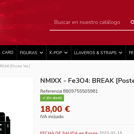
CARD
FIGURAS
K-POP
LLAVEROS & STRAPS
P
REAK [Poster Ver.]
NMIXX - Fe3O4: BREAK [Poste
Referencia
8809755505981
¡En stock!
18,00 €
IVA incluido
FECHA DE SALIDA en Korea:
2023-01-15