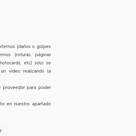
xternos (daños o golpes
rnos (roturas, páginas
photocards, etc) solo se
 un video realizando la
o proveedor para poder
cto en nuestro apartado