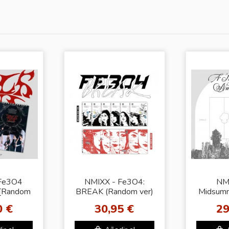
Fe3O4
NMIXX - Fe3O4:
NM
[Random
BREAK (Random ver)
Midsum
OB (SW)
+ JYP shop Gift (JYP)
Drea
0 €
30,95 €
29
Co
Phot