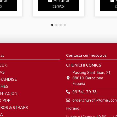
ir al
Añadir al
to
carrito
c
ias
Contacta con nosotros
OOK
CHUNICHI COMICS
AS
Passeig Sant Joan, 21
08010 Barcelona
HANDISE
España
CHES
93 541 79 38
ENTACION
order.chunichi@gmail.co
O POP
ROS & STRAPS
Horario:
A
Lunes a Viernes: 10:30 - 14:0