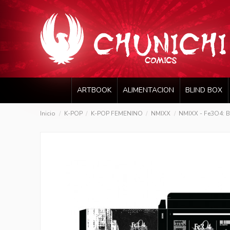
ARTBOOK
ALIMENTACION
BLIND BOX
Inicio
K-POP
K-POP FEMENINO
NMIXX
NMIXX - Fe3O4: B