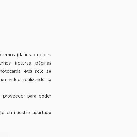
xternos (daños o golpes
rnos (roturas, páginas
photocards, etc) solo se
 un video realizando la
o proveedor para poder
cto en nuestro apartado