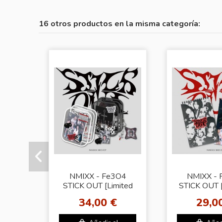
16 otros productos en la misma categoría:
NMIXX - Fe3O4
NMIXX - 
STICK OUT [Limited
STICK OUT 
Ver. - Random Cover]
Cover] + P
34,00 €
29,0