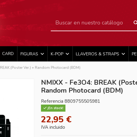
CARD
FIGURAS
K-POP
LLAVEROS & STRAPS
P
REAK (Poster Ver.) + Random Photocard (BDM)
NMIXX - Fe3O4: BREAK (Poster
Random Photocard (BDM)
Referencia
8809755505981
¡En stock!
22,95 €
IVA incluido