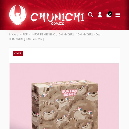
0
Inicio
K-POP
K-POP FEMENINO
OH MY GIRL
OH MY GIRL - Dear
OHMYGIRL [OMG Bear Ver.]
-14%