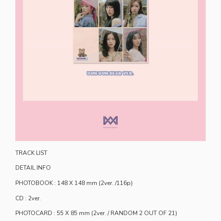
TRACK LIST
DETAIL INFO
PHOTOBOOK : 148 X 148 mm (2ver. /116p)
CD : 2ver.
PHOTOCARD : 55 X 85 mm (2ver. / RANDOM 2 OUT OF 21)