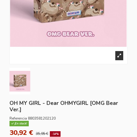
OH MY GIRL - Dear OHMYGIRL [OMG Bear
Ver.]
Referencia
8803581202120
¡En stock!
30,92 €
35,95 €
-14%