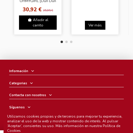
OHMYGIRL [Dun Dun
Bear Ver.]
30,92 €
35,95 €
Añadir al
carrito
Ver más
Información
Categorias
Contacta con nosotros
Síguenos
Utilizamos cookies propias y de terceros para mejorar tu experiencia,
Boletín
analizar el uso de la web y mostrar contenido de interés. Al pulsar
‘Aceptar’, consientes su uso. Más información en nuestra
Política de
Cookies