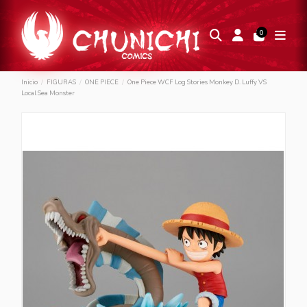
0
Inicio
FIGURAS
ONE PIECE
One Piece WCF Log Stories Monkey D. Luffy VS
Local Sea Monster