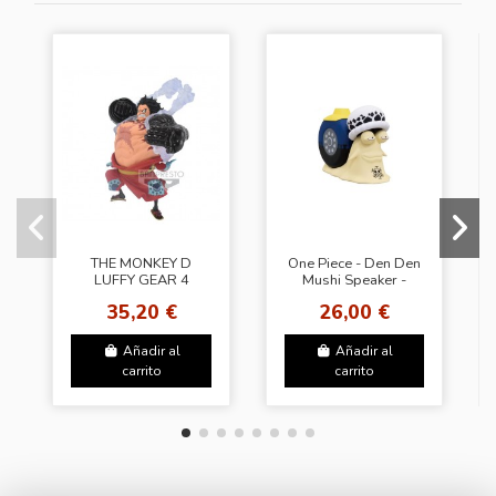
THE MONKEY D
One Piece - Den Den
LUFFY GEAR 4
Mushi Speaker -
Wanokuni
Trafalgar D. Law
35,20 €
26,00 €
Añadir al
Añadir al
carrito
carrito