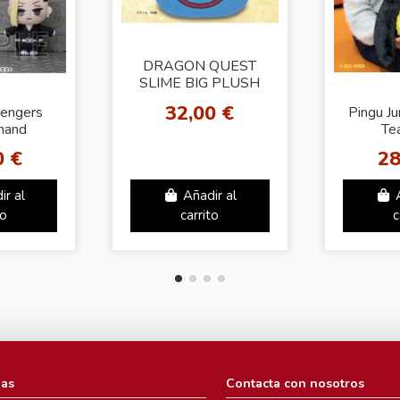
DRAGON QUEST
SLIME BIG PLUSH
DOLL
32,00 €
engers
Pingu J
 hand
Tea
1 (Set
0 €
28
to)
ir al
Añadir al
to
carrito
c
ias
Contacta con nosotros