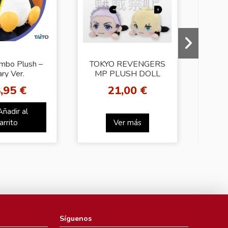
umbo Plush –
TOKYO REVENGERS
ry Ver.
MP PLUSH DOLL
Inu
Part 2
,95 €
21,00 €
Añadir al
arrito
Ver más
Síguenos