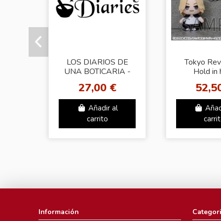
LOS DIARIOS DE
Tokyo Rev
UNA BOTICARIA -
Hold in
TV The Apothecary
PlushVol.
27,00 €
52,5
Diaries Ainui Mini
comple
Plush Vol.1 (EX)
Añadir al
Añad
carrito
carri
Información
Categor