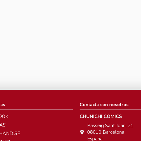
ias
Contacta con nosotros
OOK
CHUNICHI COMICS
AS
Passeig Sant Joan, 21
08010 Barcelona
HANDISE
España