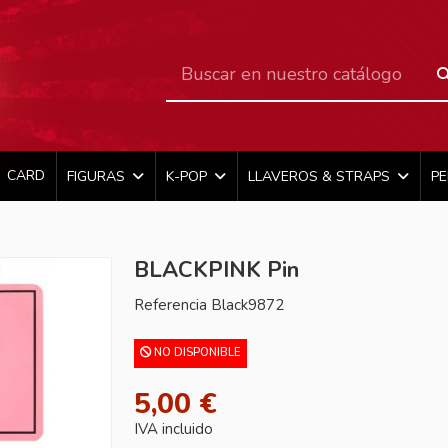
CARD
FIGURAS
K-POP
LLAVEROS & STRAPS
P
BLACKPINK Pin
Referencia
Black9872
NO DISPONIBLE
5,00 €
IVA incluido