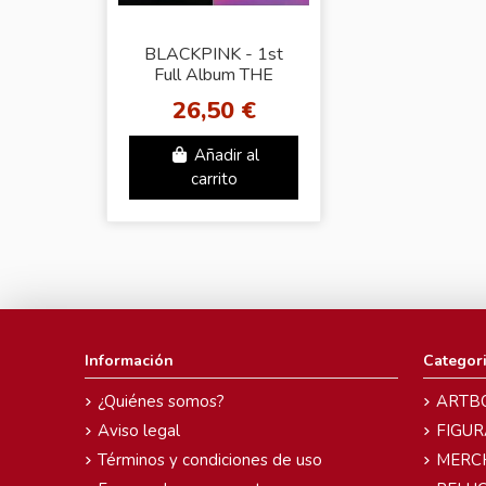
BLACKPINK - 1st
Full Album THE
ALBUM (Random
26,50 €
Ver.)
Añadir al
carrito
Información
Categor
¿Quiénes somos?
ARTB
Aviso legal
FIGUR
Términos y condiciones de uso
MERC