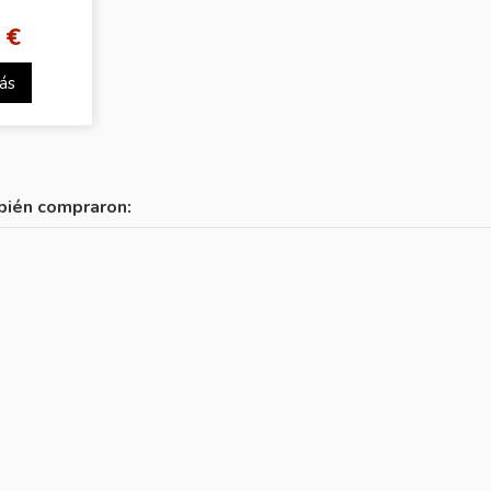
 €
ás
bién compraron: