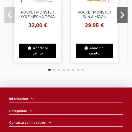
POCKET MONSTER
POCKET MONSTER
XY&Z MECHA DEKA
SUN & MOON
SUPER BALL PLUSH
KOROTO MANMARUI
32,00 €
29,95 €
DOLL
PLUSH DOLL 38695
Añadir al
Añadir al
carrito
carrito
Información
Categorias
Contacta con nosotros