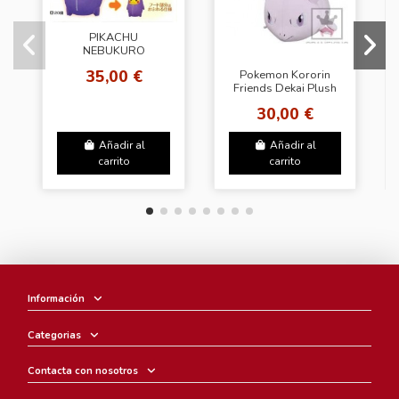
PIKACHU
NEBUKURO
COLLECTION DEKAI
35,00 €
Pokemon Kororin
PLUSH DOLL
Friends Dekai Plush
Doll Mew- Mewto
30,00 €
Añadir al
Añadir al
carrito
carrito
Información
Categorias
Contacta con nosotros