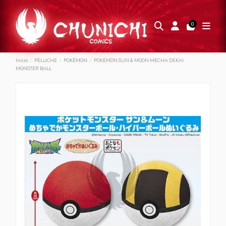
0
Inicio
PELUCHE
POKÉMON
POKEMON SUN & MOON MECHA DEKAI
MONSTER BALL