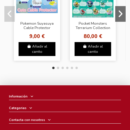
Pokemon Suyasuya
Pocket Monsters
Cable Protector
Terrarium Collection
Vol.1
8 (Colección
9,00 €
80,00 €
Completa)
Añadir al
Añadir al
carrito
carrito
Información
Categorias
Contacta con nosotros