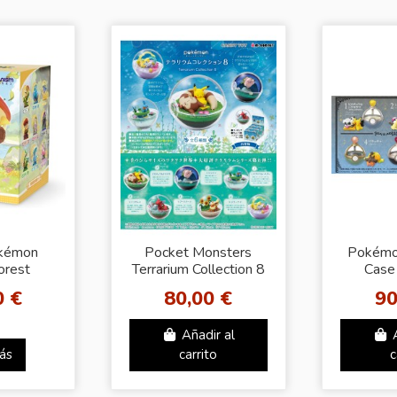
okémon
Pocket Monsters
Pokémo
orest
Terrarium Collection 8
Case
eries 3 -
(Colección Completa)
Midni
0 €
80,00 €
90
Box
(Colecci
nable
Añadir al
ás
carrito
c