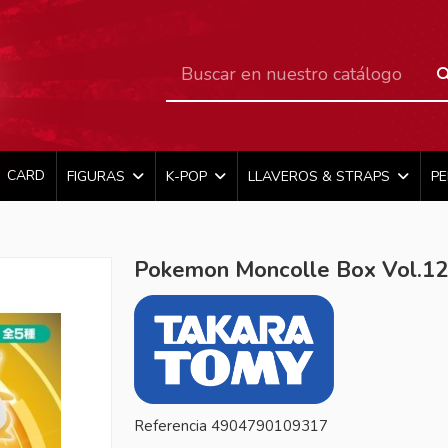
CARD
FIGURAS
K-POP
LLAVEROS & STRAPS
P
Pokemon Moncolle Box Vol.1
Referencia
4904790109317