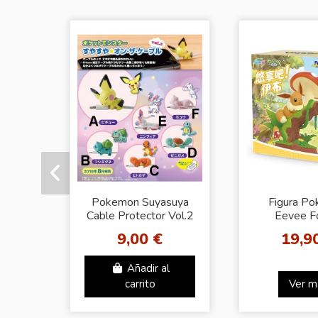
Pokemon Suyasuya
Figura P
Cable Protector Vol.2
Eevee F
Adventure S
9,00 €
19,9
Blind 
Coleccio
Añadir al
carrito
Ver m