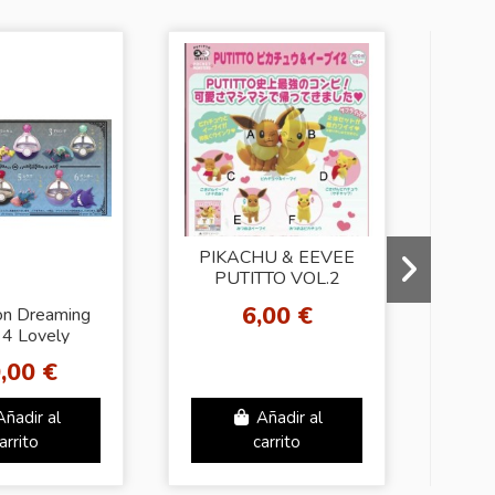
PIKACHU & EEVEE
PUTITTO VOL.2
6,00 €
n Dreaming
Pok
 4 Lovely
13 
ght Hours
,00 €
ón Completa)
Añadir al
Añadir al
arrito
carrito