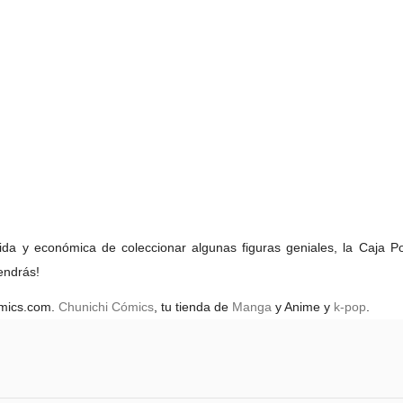
da y económica de coleccionar algunas figuras geniales,
la Caja Po
endrás!
omics.com.
Chunichi Cómics
, tu tienda de
Manga
y Anime y
k-pop
.